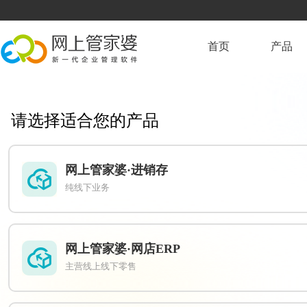
首页
产品
网上管家婆·进销
网上管家婆·网店
网上管家婆·云财
网上管家婆·移动
网上管家婆·云订
管家婆云WMS·
管家婆云零售
增值模块